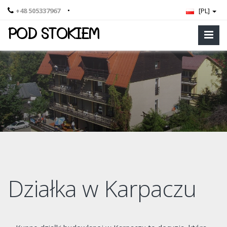
•
+48 505337967
[PL]
POD STOKIEM
Działka w Karpaczu