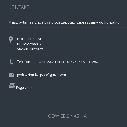
KONTAKT
Masz pytania? Chciałbyś o coś zapytać. Zapraszamy do kontaktu.
POD STOKIEM
ul. Kolorowa 7
58-540 Karpacz
Telefon:
+48 505337967
+48 534301477
+48 505337967
podstokiemkarpacz@gmail.com
Regulamin
ODWIEDŹ NAS NA: