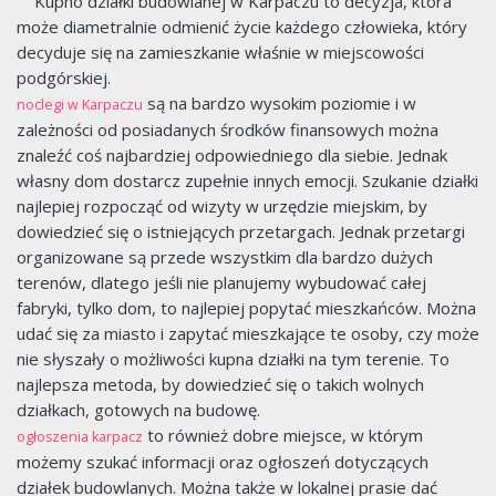
Kupno działki budowlanej w Karpaczu to decyzja, która
może diametralnie odmienić życie każdego człowieka, który
decyduje się na zamieszkanie właśnie w miejscowości
podgórskiej.
są na bardzo wysokim poziomie i w
noclegi w Karpaczu
zależności od posiadanych środków finansowych można
znaleźć coś najbardziej odpowiedniego dla siebie. Jednak
własny dom dostarcz zupełnie innych emocji. Szukanie działki
najlepiej rozpocząć od wizyty w urzędzie miejskim, by
dowiedzieć się o istniejących przetargach. Jednak przetargi
organizowane są przede wszystkim dla bardzo dużych
terenów, dlatego jeśli nie planujemy wybudować całej
fabryki, tylko dom, to najlepiej popytać mieszkańców. Można
udać się za miasto i zapytać mieszkające te osoby, czy może
nie słyszały o możliwości kupna działki na tym terenie. To
najlepsza metoda, by dowiedzieć się o takich wolnych
działkach, gotowych na budowę.
to również dobre miejsce, w którym
ogłoszenia karpacz
możemy szukać informacji oraz ogłoszeń dotyczących
działek budowlanych. Można także w lokalnej prasie dać