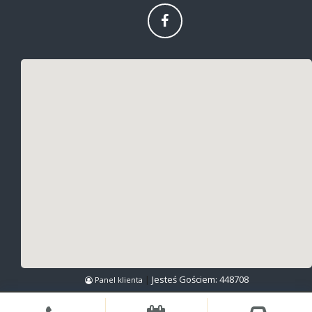
|
Jesteś Gościem:
448708
Panel klienta